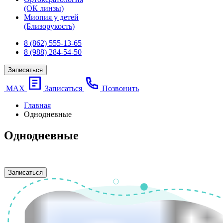
(ОК линзы)
Миопия у детей
(Близорукость)
8 (862) 555-13-65
8 (988) 284-54-50
Записаться
МАХ
Записаться
Позвонить
Главная
Однодневные
Однодневные
Записаться