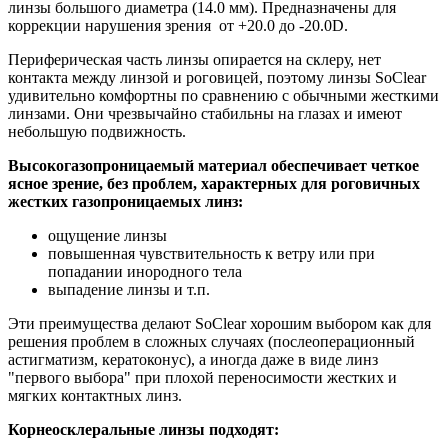
линзы большого диаметра (14.0 мм). Предназначены для
коррекции нарушения зрения от +20.0 до -20.0D.
Периферическая часть линзы опирается на склеру, нет
контакта между линзой и роговицей, поэтому линзы SoClear
удивительно комфортны по сравнению с обычными жесткими
линзами. Они чрезвычайно стабильны на глазах и имеют
небольшую подвижность.
Высокогазопроницаемый материал обеспечивает четкое
ясное зрение, без проблем, характерных для роговичных
жестких газопроницаемых линз:
ощущение линзы
повышенная чувствительность к ветру или при
попадании инородного тела
выпадение линзы и т.п.
Эти преимущества делают SoClear хорошим выбором как для
решения проблем в сложных случаях (послеоперационный
астигматизм, кератоконус), а иногда даже в виде линз
"первого выбора" при плохой переносимости жестких и
мягких контактных линз.
Корнеосклеральные линзы подходят: