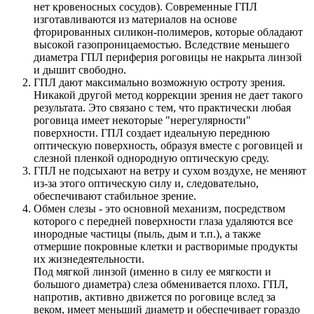
нет кровеносных сосудов). Современные ГПЛ
изготавливаются из материалов на основе
фторированных силикон-полимеров, которые обладают
высокой газопроницаемостью. Вследствие меньшего
диаметра ГПЛ периферия роговицы не накрыта линзой
и дышит свободно.
ГПЛ дают максимально возможную остроту зрения.
Никакой другой метод коррекции зрения не дает такого
результата. Это связано с тем, что практически любая
роговица имеет некоторые "нерегулярности"
поверхности. ГПЛ создает идеальную переднюю
оптическую поверхность, образуя вместе с роговицей и
слезной пленкой однородную оптическую среду.
ГПЛ не подсыхают на ветру и сухом воздухе, не меняют
из-за этого оптическую силу и, следовательно,
обеспечивают стабильное зрение.
Обмен слезы - это основной механизм, посредством
которого с передней поверхности глаза удаляются все
инородные частицы (пыль, дым и т.п.), а также
отмершие покровные клетки и растворимые продукты
их жизнедеятельности.
Под мягкой линзой (именно в силу ее мягкости и
большого диаметра) слеза обменивается плохо. ГПЛ,
напротив, активно движется по роговице вслед за
веком, имеет меньший диаметр и обеспечивает гораздо