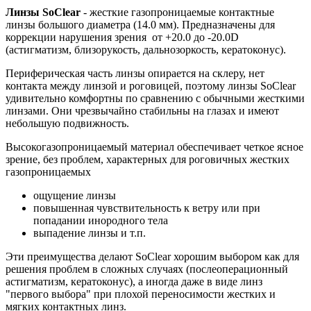
Линзы SoClear
- жесткие газопроницаемые контактные
линзы большого диаметра (14.0 мм). Предназначены для
коррекции нарушения зрения от +20.0 до -20.0D
(астигматизм, близорукость, дальнозоркость, кератоконус).
Периферическая часть линзы опирается на склеру, нет
контакта между линзой и роговицей, поэтому линзы SoClear
удивительно комфортны по сравнению с обычными жесткими
линзами. Они чрезвычайно стабильны на глазах и имеют
небольшую подвижность.
Высокогазопроницаемый материал обеспечивает четкое ясное
зрение, без проблем, характерных для роговичных жестких
газопроницаемых
ощущение линзы
повышенная чувствительность к ветру или при
попадании инородного тела
выпадение линзы и т.п.
Эти преимущества делают SoClear хорошим выбором как для
решения проблем в сложных случаях (послеоперационный
астигматизм, кератоконус), а иногда даже в виде линз
"первого выбора" при плохой переносимости жестких и
мягких контактных линз.