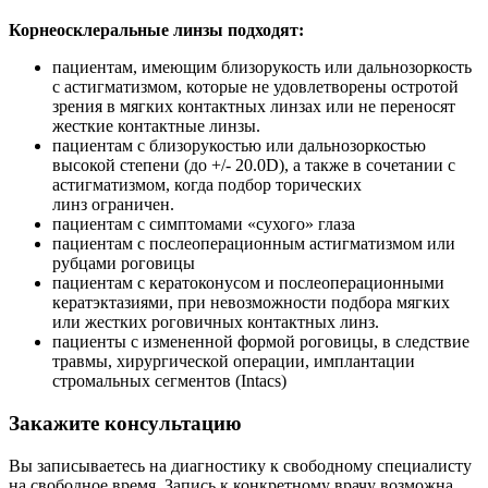
Корнеосклеральные линзы подходят:
пациентам, имеющим близорукость или дальнозоркость
с астигматизмом, которые не удовлетворены остротой
зрения в мягких контактных линзах или не переносят
жесткие контактные линзы.
пациентам с близорукостью или дальнозоркостью
высокой степени (до +/- 20.0D), а также в сочетании с
астигматизмом, когда подбор торических
линз ограничен.
пациентам с симптомами «сухого» глаза
пациентам с послеоперационным астигматизмом или
рубцами роговицы
пациентам с кератоконусом и послеоперационными
кератэктазиями, при невозможности подбора мягких
или жестких роговичных контактных линз.
пациенты с измененной формой роговицы, в следствие
травмы, хирургической операции, имплантации
стромальных сегментов (Intacs)
Закажите консультацию
Вы записываетесь на диагностику к свободному специалисту
на свободное время. Запись к конкретному врачу возможна