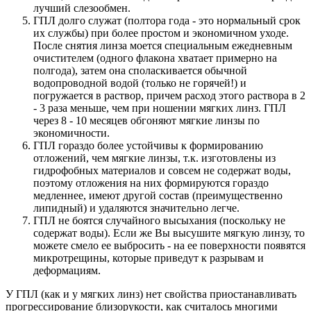
лучший слезообмен.
ГПЛ долго служат (полтора года - это нормальный срок
их службы) при более простом и экономичном уходе.
После снятия линза моется специальным ежедневным
очистителем (одного флакона хватает примерно на
полгода), затем она споласкивается обычной
водопроводной водой (только не горячей!) и
погружается в раствор, причем расход этого раствора в 2
- 3 раза меньше, чем при ношении мягких линз. ГПЛ
через 8 - 10 месяцев обгоняют мягкие линзы по
экономичности.
ГПЛ гораздо более устойчивы к формированию
отложений, чем мягкие линзы, т.к. изготовлены из
гидрофобных материалов и совсем не содержат воды,
поэтому отложения на них формируются гораздо
медленнее, имеют другой состав (преимущественно
липидный) и удаляются значительно легче.
ГПЛ не боятся случайного высыхания (поскольку не
содержат воды). Если же Вы высушите мягкую линзу, то
можете смело ее выбросить - на ее поверхности появятся
микротрещины, которые приведут к разрывам и
деформациям.
У ГПЛ (как и у мягких линз) нет свойства приостанавливать
прогрессирование близорукости, как считалось многими